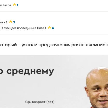
и Гассе
1
иге 1
3
 Клуб идет последним в Лиге 1
4
 старый – узнали предпочтения разных чемпион