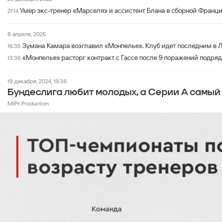
Умер экс-тренер «Марселя» и ассистент Блана в сборной Франци
21:14
8 апреля, 2025
Зумана Камара возглавил «Монпелье». Клуб идет последним в Л
16:35
«Монпелье» расторг контракт с Гассе после 9 поражений подряд.
13:36
19 декабря, 2024, 19:36
Бундеслига любит молодых, а Серии А самый
МЯЧ Production