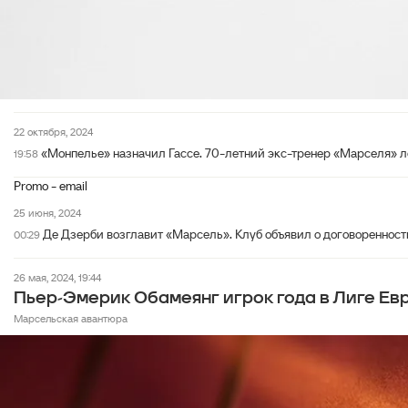
22 октября, 2024
«Монпелье» назначил Гассе. 70-летний экс-тренер «Марселя» 
19:58
Promo - email
25 июня, 2024
Де Дзерби возглавит «Марсель». Клуб объявил о договоренност
00:29
26 мая, 2024, 19:44
Пьер-Эмерик Обамеянг игрок года в Лиге Евр
Марсельская авантюра