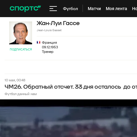
Футбол
Матчи
Моя лента
Но
Жан-Луи Гассе
Jean-Louis Gasset
Франция
09.12.1953
ПОДПИСАТЬСЯ
Тренер
10 мая, 00:48
ЧМ26. Обратный отсчет. 33 дня осталось до о
Футбол данный нам