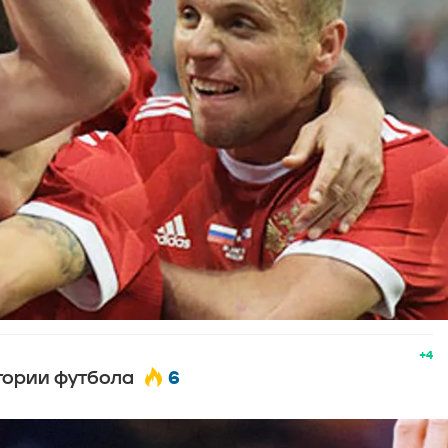
+4
6
стории футбола