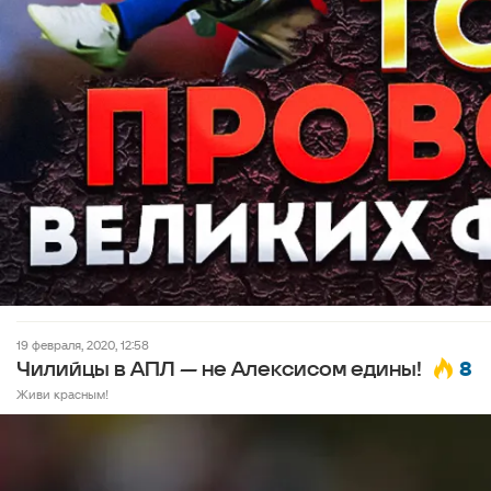
19 февраля, 2020, 12:58
8
Чилийцы в АПЛ — не Алексисом едины!
Живи красным!