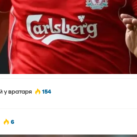
154
й у вратаря
6
о