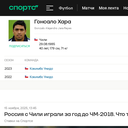
Футбол
Матчи
Моя лента
Но
Гонсало Хара
Gonzalo Alejandro Jara Reyes
Чили
29.08.1985
ПОДПИСАТЬСЯ
40 лет, 179 см, 71 кг
СЕЗОН
КОМАНДА
2023
Кокимбо Унидо
2022
Кокимбо Унидо
15 ноября, 2025, 13:45
Россия с Чили играли за год до ЧМ-2018. Что
Ставки на Спортсе