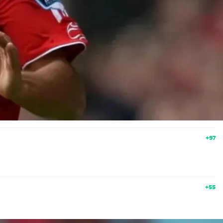
+97
+55