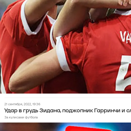
21 сентября, 2022, 19:36
Удар в грудь Зидана, поджопник Гарринчи и 
За кулисами футбола