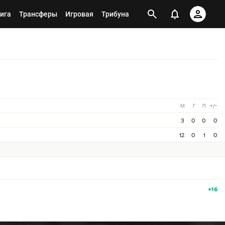
ига
Трансферы
Игровая
Трибуна
М
Г
П
+/−
3
0
0
0
12
0
1
0
+16