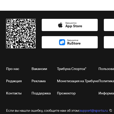
Загрузите в
App Store
Загрузите в
RuStore
Про нас
Вакансии
Трибуна Спортса"
Пользова
Редакция
Реклама
Монетизация на Трибуне
Политика
Контакты
Поддержка
Прожектор
Информац
Если вы нашли ошибку, сообщите нам об этом:
support@sports.ru