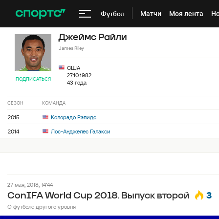
Футбол
Матчи
Моя лента
Но
Джеймс Райли
James Riley
США
27.10.1982
ПОДПИСАТЬСЯ
43 года
СЕЗОН
КОМАНДА
2015
Колорадо Рэпидс
2014
Лос-Анджелес Гэлакси
27 мая, 2018, 14:44
3
ConIFA World Cup 2018. Выпуск второй
О футболе другого уровня