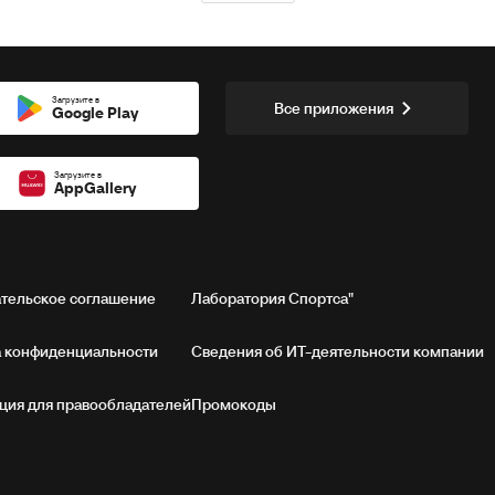
Загрузите в
Все приложения
Google Play
Загрузите в
AppGallery
тельское соглашение
Лаборатория Спортса"
 конфиденциальности
Сведения об ИТ‑деятельности компании
ия для правообладателей
Промокоды