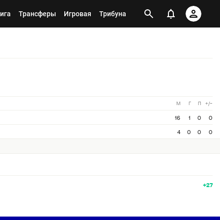
ига
Трансферы
Игровая
Трибуна
М
Г
П
+/−
16
1
0
0
4
0
0
0
+27