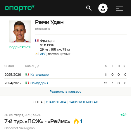
Реми Уден
Rémi Oudin
Франция
18.11.1996
ПОДПИСАТЬСЯ
29 лет, 185 см, 79 кг
АЕЛ
, полузащитник
СЕЗОН
КОМАНДА
М
Г
П
+/−
2025/2026
Катандзаро
11
0
0
0
2024/2025
Сампдория
13
1
0
0
Развернуть карьеру
ЛЕНТА
СТАТИСТИКА
ЗАПИСИ В БЛОГАХ
+24
26 сентября, 2019, 13:24
1
7-й тур. «ПСЖ» - «Реймс»
Cabernet Sauvignon