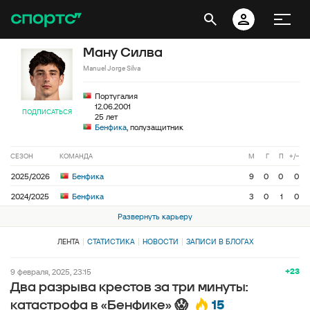
Ману Силва
Manuel Jorge Silva
Португалия
12.06.2001
ПОДПИСАТЬСЯ
25 лет
Бенфика
, полузащитник
СЕЗОН
КОМАНДА
М
Г
П
+/−
2025/2026
Бенфика
9
0
0
0
2024/2025
Бенфика
3
0
1
0
Развернуть карьеру
ЛЕНТА
СТАТИСТИКА
НОВОСТИ
ЗАПИСИ В БЛОГАХ
+23
9 февраля, 2025, 23:15
Два разрыва крестов за три минуты:
15
катастрофа в «Бенфике» 😱