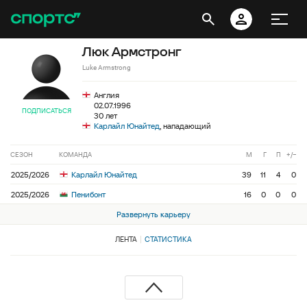
Люк Армстронг
Luke Armstrong
Англия
02.07.1996
ПОДПИСАТЬСЯ
30 лет
Карлайл Юнайтед
, нападающий
СЕЗОН
КОМАНДА
М
Г
П
+/−
2025/2026
Карлайл Юнайтед
39
11
4
0
2025/2026
Пенибонт
16
0
0
0
Развернуть карьеру
ЛЕНТА
СТАТИСТИКА