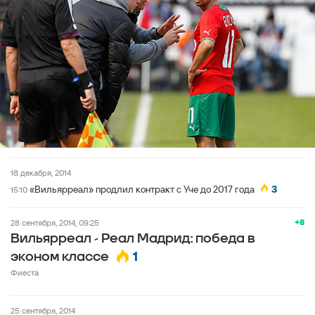
18 декабря, 2014
«Вильярреал» продлил контракт с Уче до 2017 года
3
15:10
+8
28 сентября, 2014, 09:25
Вильярреал - Реал Мадрид: победа в
1
эконом классе
Фиеста
25 сентября, 2014