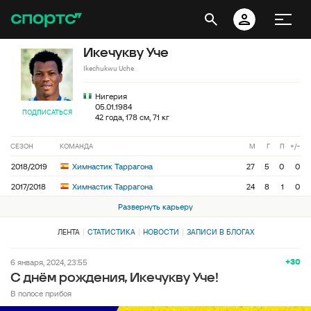
Икечукву Уче
Ikechukwu Uche
Нигерия
05.01.1984
ПОДПИСАТЬСЯ
42 года, 178 см, 71 кг
СЕЗОН
КОМАНДА
М
Г
П
+/−
2018/2019
Химнастик Таррагона
27
5
0
0
2017/2018
Химнастик Таррагона
24
8
1
0
Развернуть карьеру
ЛЕНТА
СТАТИСТИКА
НОВОСТИ
ЗАПИСИ В БЛОГАХ
+30
6 января, 2024, 23:55
С днём рождения, Икечукву Уче!
В полосе прибоя