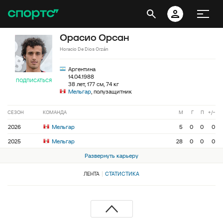
Орасио Орсан
Horacio De Dios Orzán
Аргентина
14.04.1988
ПОДПИСАТЬСЯ
38 лет, 177 см, 74 кг
Мельгар
, полузащитник
СЕЗОН
КОМАНДА
М
Г
П
+/−
2026
Мельгар
5
0
0
0
2025
Мельгар
28
0
0
0
Развернуть карьеру
ЛЕНТА
СТАТИСТИКА