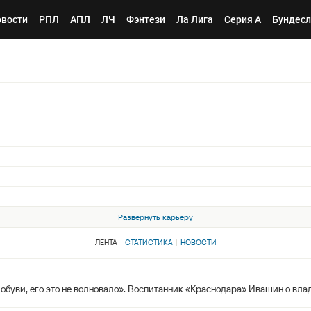
вости
РПЛ
АПЛ
ЛЧ
Фэнтези
Ла Лига
Серия А
Бундесл
Развернуть карьеру
ЛЕНТА
СТАТИСТИКА
НОВОСТИ
обуви, его это не волновало». Воспитанник «Краснодара» Ивашин о вла