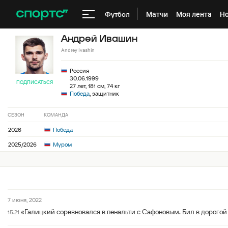
Футбол
Матчи
Моя лента
Но
Андрей Ивашин
Andrey Ivashin
Россия
30.06.1999
ПОДПИСАТЬСЯ
27 лет, 181 см, 74 кг
Победа
, защитник
СЕЗОН
КОМАНДА
2026
Победа
2025/2026
Муром
7 июня, 2022
«Галицкий соревновался в пенальти с Сафоновым. Бил в дорогой 
15:21