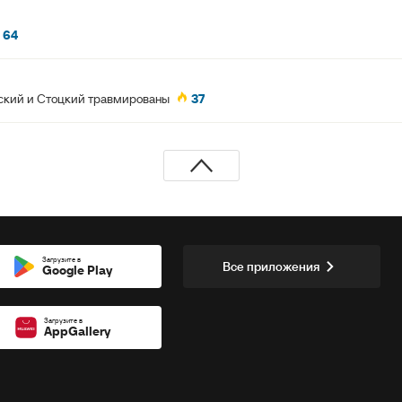
64
инский и Стоцкий травмированы
37
Загрузите в
Все приложения
Google Play
Загрузите в
AppGallery