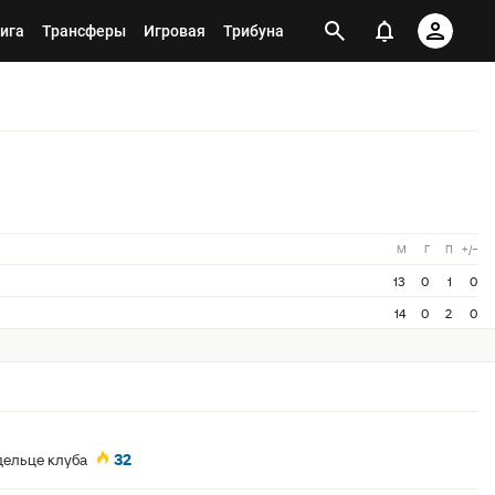
ига
Трансферы
Игровая
Трибуна
М
Г
П
+/−
13
0
1
0
14
0
2
0
дельце клуба
32