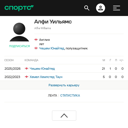
Алфи Уильямс
Alfie Williams
Англия
лет
ПОДПИСАТЬСЯ
Чешем Юнайтед
, полузащитник
СЕЗОН
КОМАНДА
М
Г
П
+/−
2025/2026
Чешем Юнайтед
21
1
0
0
2022/2023
Хемел Хемпстед Таун
5
0
0
0
Развернуть карьеру
ЛЕНТА
СТАТИСТИКА