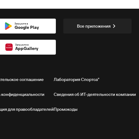
Загрузите в
Все приложения
Google Play
Загрузите в
AppGallery
тельское соглашение
Лаборатория Спортса"
 конфиденциальности
Сведения об ИТ‑деятельности компании
ия для правообладателей
Промокоды