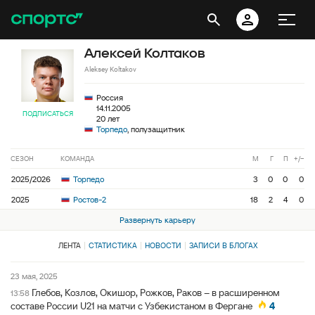
Алексей Колтаков
Aleksey Koltakov
Россия
14.11.2005
ПОДПИСАТЬСЯ
20 лет
Торпедо
, полузащитник
СЕЗОН
КОМАНДА
М
Г
П
+/−
2025/2026
Торпедо
3
0
0
0
2025
Ростов-2
18
2
4
0
Развернуть карьеру
ЛЕНТА
СТАТИСТИКА
НОВОСТИ
ЗАПИСИ В БЛОГАХ
23 мая, 2025
Глебов, Козлов, Окишор, Рожков, Раков – в расширенном
13:58
составе России U21 на матчи с Узбекистаном в Фергане
4