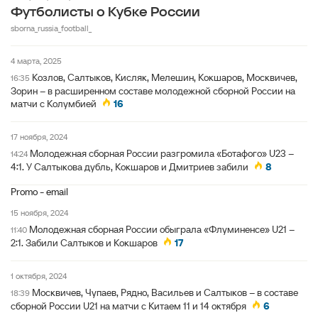
Футболисты о Кубке России
sborna_russia_football_
4 марта, 2025
Козлов, Салтыков, Кисляк, Мелешин, Кокшаров, Москвичев,
16:35
Зорин – в расширенном составе молодежной сборной России на
матчи с Колумбией
16
17 ноября, 2024
Молодежная сборная России разгромила «Ботафого» U23 –
14:24
4:1. У Салтыкова дубль, Кокшаров и Дмитриев забили
8
Promo - email
15 ноября, 2024
Молодежная сборная России обыграла «Флуминенсе» U21 –
11:40
2:1. Забили Салтыков и Кокшаров
17
1 октября, 2024
Москвичев, Чупаев, Рядно, Васильев и Салтыков – в составе
18:39
сборной России U21 на матчи с Китаем 11 и 14 октября
6