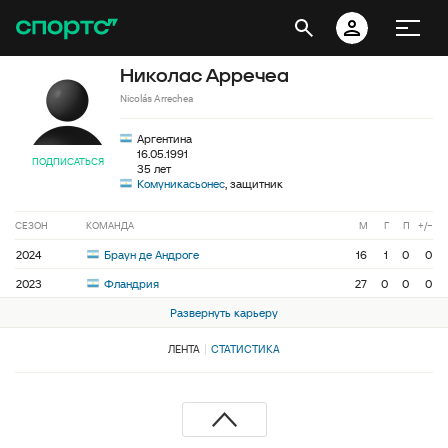
Николас Арречеа
Nicolás Arrechea
Аргентина
16.05.1991
ПОДПИСАТЬСЯ
35 лет
Комуникасьонес
, защитник
СЕЗОН
КОМАНДА
М
Г
П
+/−
2024
Браун де Андроге
16
1
0
0
2023
Фландрия
27
0
0
0
Развернуть карьеру
ЛЕНТА
СТАТИСТИКА