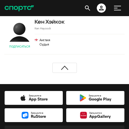
Кен Хэйкок
Ken Haycock
Англия
Судья
ПОДПИСАТЬСЯ
Загрузите в
Загрузите в
App Store
Google Play
Загрузите в
Загрузите в
RuStore
AppGallery