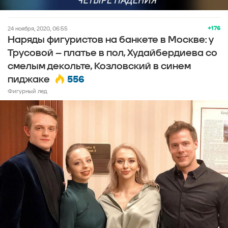
+176
24 ноября, 2020, 06:55
Наряды фигуристов на банкете в Москве: у
Трусовой – платье в пол, Худайбердиева со
смелым декольте, Козловский в синем
556
пиджаке
Фигурный лед