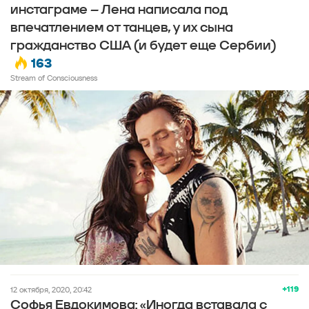
инстаграме – Лена написала под
впечатлением от танцев, у их сына
гражданство США (и будет еще Сербии)
163
Stream of Consciousness
+119
12 октября, 2020, 20:42
Софья Евдокимова: «Иногда вставала с